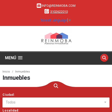
INFO@REINMOBA.COM
3102622010
Select Language
▼
MENÚ
Inicio
Inmuebles
Inmuebles
Ciudad:
Todos
Localidad: