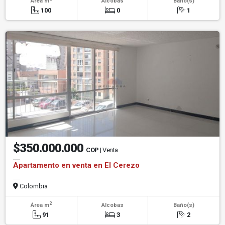
Área m
Alcobas
Baño(s)
100
0
1
$350.000.000
COP
| Venta
Apartamento en venta en El Cerezo
Colombia
2
Área m
Alcobas
Baño(s)
91
3
2