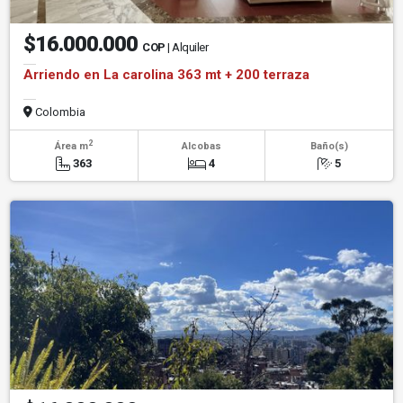
$16.000.000
COP
| Alquiler
Arriendo en La carolina 363 mt + 200 terraza
Colombia
2
Área m
Alcobas
Baño(s)
363
4
5