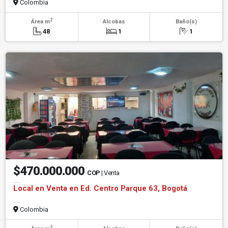
Colombia
2
Área m
Alcobas
Baño(s)
48
1
1
$470.000.000
COP
| Venta
Local en Venta en Ed. Centro Parque 63, Bogotá
Colombia
2