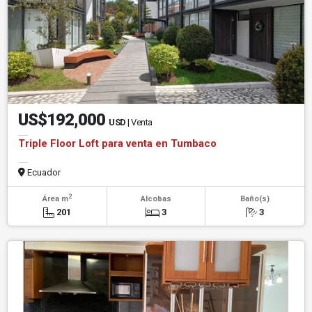
US$192,000
USD
| Venta
Triple Floor Loft para venta en Tumbaco
Ecuador
2
Área m
Alcobas
Baño(s)
201
3
3