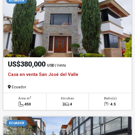
ECUADOR
US$380,000
USD
| Venta
Casa en venta San José del Valle
Ecuador
2
Área m
Alcobas
Baño(s)
450
4
4.5
ECUADOR