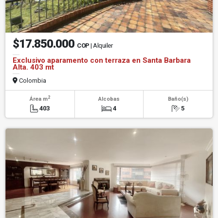
$17.850.000
COP
| Alquiler
Exclusivo aparamento con terraza en Santa Barbara
Alta. 403 mt
Colombia
2
Área m
Alcobas
Baño(s)
403
4
5