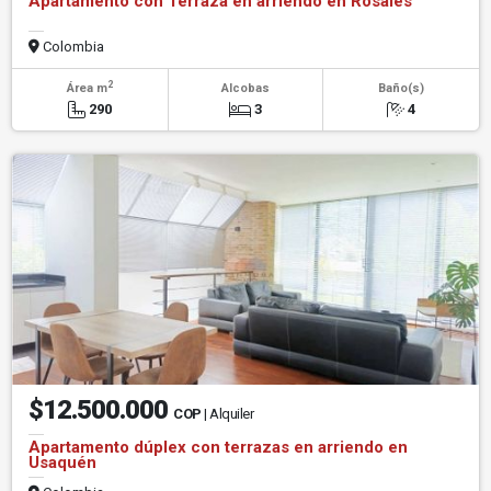
Apartamento con Terraza en arriendo en Rosales
Colombia
2
Área m
Alcobas
Baño(s)
290
3
4
$12.500.000
COP
| Alquiler
Apartamento dúplex con terrazas en arriendo en
Usaquén