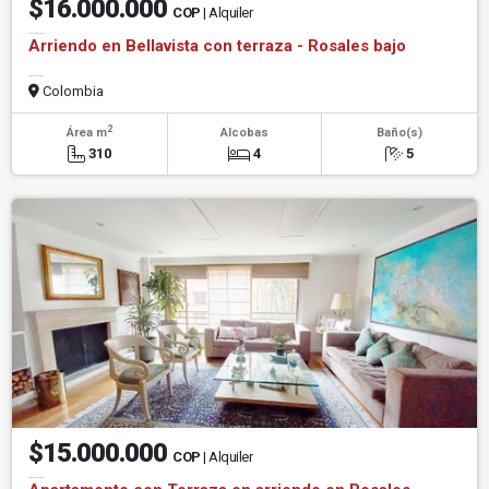
$16.000.000
COP
| Alquiler
Arriendo en Bellavista con terraza - Rosales bajo
Colombia
2
Área m
Alcobas
Baño(s)
310
4
5
$15.000.000
COP
| Alquiler