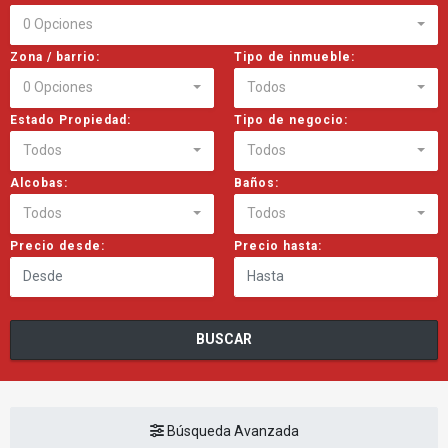
0 Opciones
Zona / barrio:
Tipo de inmueble:
0 Opciones
Todos
Estado Propiedad:
Tipo de negocio:
Todos
Todos
Alcobas:
Baños:
Todos
Todos
Precio desde:
Precio hasta:
BUSCAR
Búsqueda Avanzada