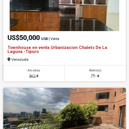
US$50,000
USD
| Venta
Townhouse en venta Urbanizacion Chalets De La
Laguna -Tipuro
Venezuela
Alcobas
Baño(s)
4
4