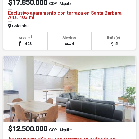
$17.850.000
COP
| Alquiler
Exclusivo aparamento con terraza en Santa Barbara
Alta. 403 mt
Colombia
2
Área m
Alcobas
Baño(s)
403
4
5
$12.500.000
COP
| Alquiler