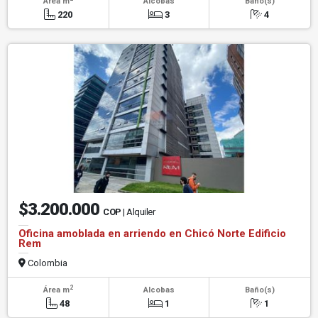
Área m
Alcobas
Baño(s)
220
3
4
$3.200.000
COP
| Alquiler
Oficina amoblada en arriendo en Chicó Norte Edificio
Rem
Colombia
2
Área m
Alcobas
Baño(s)
48
1
1