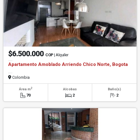
$6.500.000
COP
| Alquiler
Apartamento Amoblado Arriendo Chico Norte, Bogota
Colombia
2
Área m
Alcobas
Baño(s)
70
2
2