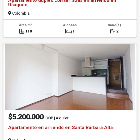
Apartamento dúplex con terrazas en arriendo en
Usaquén
Colombia
2
Área m
Alcobas
Baño(s)
110
1
2
$5.200.000
COP
| Alquiler
Apartamento en arriendo en Santa Bárbara Alta