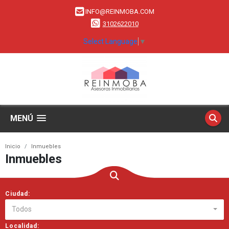
INFO@REINMOBA.COM
3102622010
Select Language
▼
MENÚ
Inicio
Inmuebles
Inmuebles
Ciudad:
Todos
Localidad: