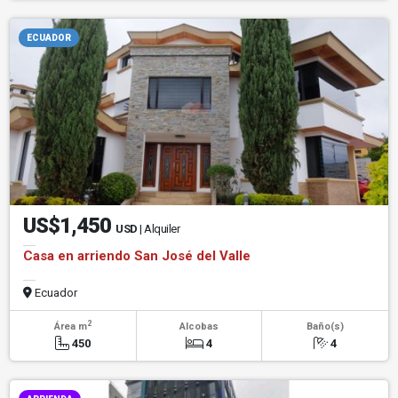
ECUADOR
US$1,450
USD
| Alquiler
Casa en arriendo San José del Valle
Ecuador
2
Área m
Alcobas
Baño(s)
450
4
4