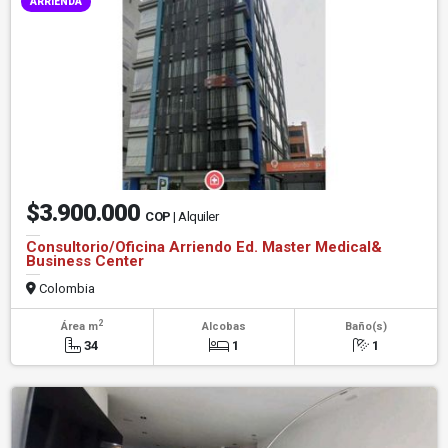
ARRIENDA
$3.900.000
COP
| Alquiler
Consultorio/Oficina Arriendo Ed. Master Medical&
Business Center
Colombia
2
Área m
Alcobas
Baño(s)
34
1
1