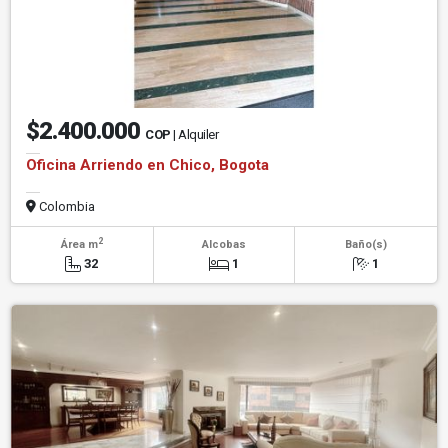
$2.400.000
COP
| Alquiler
Oficina Arriendo en Chico, Bogota
Colombia
2
Área m
Alcobas
Baño(s)
32
1
1