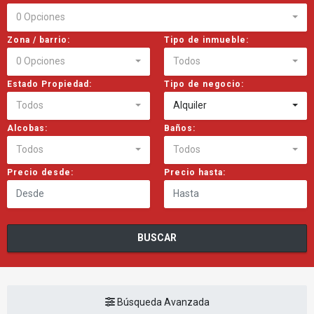
0 Opciones
Zona / barrio:
Tipo de inmueble:
0 Opciones
Todos
Estado Propiedad:
Tipo de negocio:
Todos
Alquiler
Alcobas:
Baños:
Todos
Todos
Precio desde:
Precio hasta:
BUSCAR
Búsqueda Avanzada