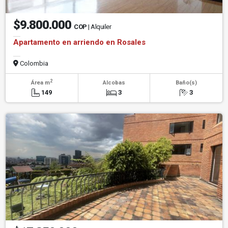
$9.800.000
COP
| Alquiler
Apartamento en arriendo en Rosales
Colombia
2
Área m
Alcobas
Baño(s)
149
3
3