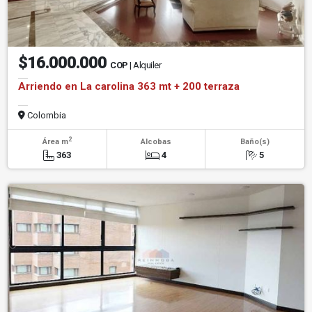
$16.000.000
COP
| Alquiler
Arriendo en La carolina 363 mt + 200 terraza
Colombia
2
Área m
Alcobas
Baño(s)
363
4
5