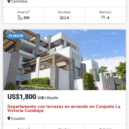
Colombia
2
Área m
Alcobas
Baño(s)
250
4
4
ECUADOR
US$1,800
USD
| Alquiler
Departamento con terrazas en arriendo en Conjunto La
Victoria Cumbayá
Ecuador
2