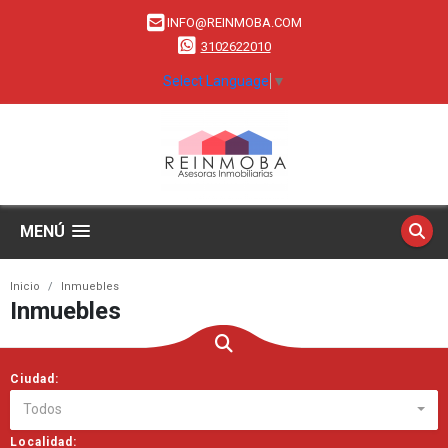
INFO@REINMOBA.COM
3102622010
Select Language
▼
MENÚ
Inicio
Inmuebles
Inmuebles
Ciudad:
Todos
Localidad: