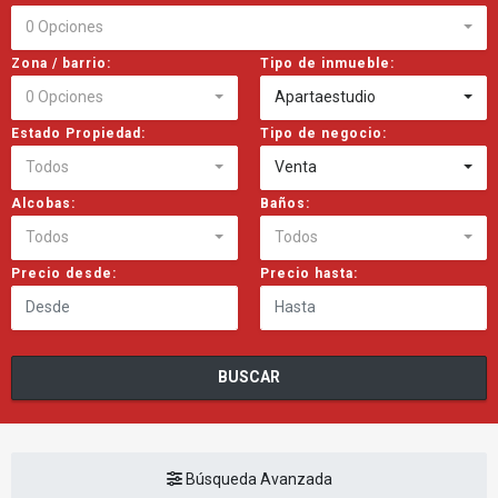
0 Opciones
Zona / barrio:
Tipo de inmueble:
0 Opciones
Apartaestudio
Estado Propiedad:
Tipo de negocio:
Todos
Venta
Alcobas:
Baños:
Todos
Todos
Precio desde:
Precio hasta:
BUSCAR
Búsqueda Avanzada