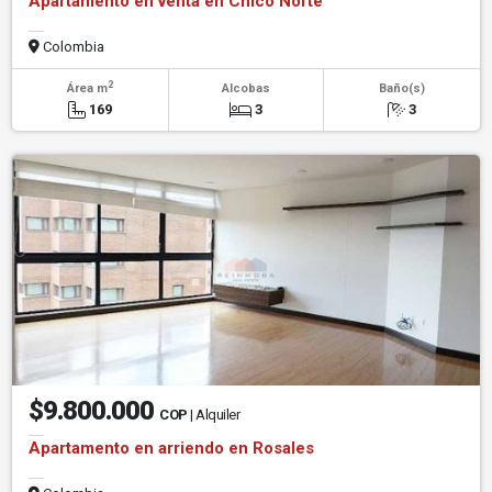
Apartamento en venta en Chicó Norte
Colombia
2
Área m
Alcobas
Baño(s)
169
3
3
$9.800.000
COP
| Alquiler
Apartamento en arriendo en Rosales