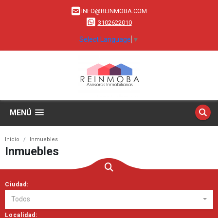
INFO@REINMOBA.COM
3102622010
Select Language
▼
MENÚ
Inicio
Inmuebles
Inmuebles
Ciudad:
Todos
Localidad: