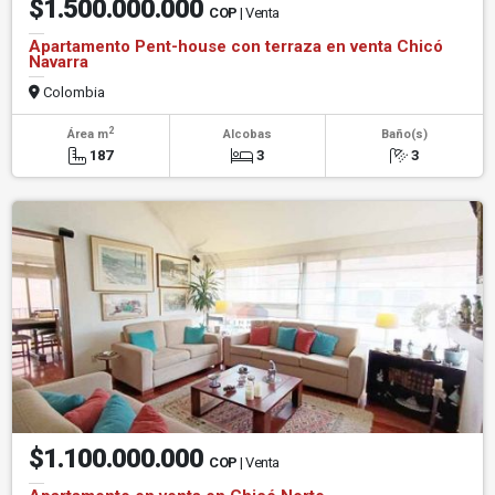
$1.500.000.000
COP
| Venta
Apartamento Pent-house con terraza en venta Chicó
Navarra
Colombia
2
Área m
Alcobas
Baño(s)
187
3
3
$1.100.000.000
COP
| Venta