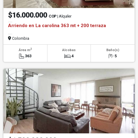
$16.000.000
COP
| Alquiler
Arriendo en La carolina 363 mt + 200 terraza
Colombia
2
Área m
Alcobas
Baño(s)
363
4
5