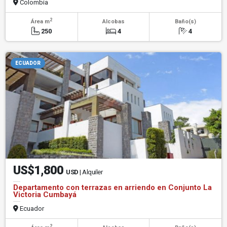
Colombia
2
Área m
Alcobas
Baño(s)
250
4
4
ECUADOR
US$1,800
USD
| Alquiler
Departamento con terrazas en arriendo en Conjunto La
Victoria Cumbayá
Ecuador
2