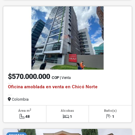
$570.000.000
COP
| Venta
Oficina amoblada en venta en Chicó Norte
Colombia
2
Área m
Alcobas
Baño(s)
48
1
1