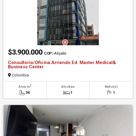
$3.900.000
COP
| Alquiler
Consultorio/Oficina Arriendo Ed. Master Medical&
Business Center
Colombia
2
Área m
Alcobas
Baño(s)
34
1
1