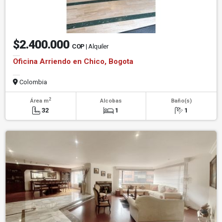
$2.400.000
COP
| Alquiler
Oficina Arriendo en Chico, Bogota
Colombia
2
Área m
Alcobas
Baño(s)
32
1
1