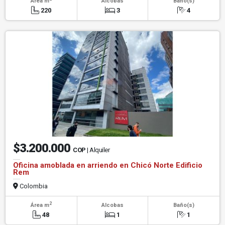
Área m
Alcobas
Baño(s)
220
3
4
$3.200.000
COP
| Alquiler
Oficina amoblada en arriendo en Chicó Norte Edificio
Rem
Colombia
2
Área m
Alcobas
Baño(s)
48
1
1