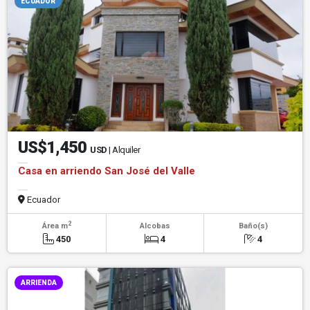
ECUADOR
US$1,450
USD
| Alquiler
Casa en arriendo San José del Valle
Ecuador
2
Área m
Alcobas
Baño(s)
450
4
4
ARRIENDA