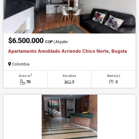
$6.500.000
COP
| Alquiler
Apartamento Amoblado Arriendo Chico Norte, Bogota
Colombia
2
Área m
Alcobas
Baño(s)
70
2
2