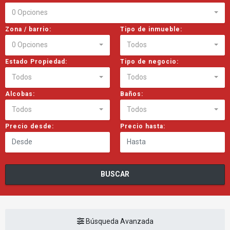
0 Opciones
Zona / barrio:
Tipo de inmueble:
0 Opciones
Todos
Estado Propiedad:
Tipo de negocio:
Todos
Todos
Alcobas:
Baños:
Todos
Todos
Precio desde:
Precio hasta:
BUSCAR
Búsqueda Avanzada