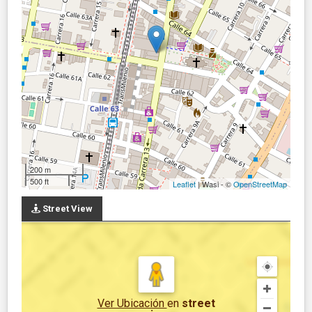
200 m
500 ft
Leaflet
| Wasi - ©
OpenStreetMap
Street View
Ver Ubicación
en
street