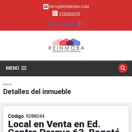
INFO@REINMOBA.COM
3102622010
Select Language
▼
MENÚ
Inicio
Detalles del inmueble
Código
. 9288044
Local en Venta en Ed.