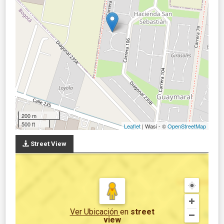
200 m
500 ft
Leaflet
| Wasi - ©
OpenStreetMap
Street View
Ver Ubicación
en
street
view