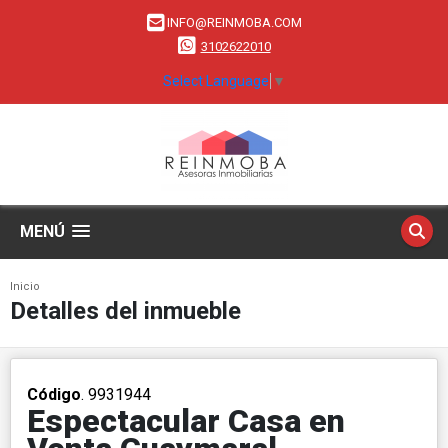
INFO@REINMOBA.COM
3102622010
Select Language
▼
MENÚ
Inicio
Detalles del inmueble
Código
. 9931944
Espectacular Casa en