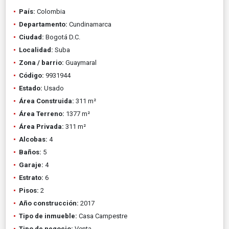
País:
Colombia
Departamento:
Cundinamarca
Ciudad:
Bogotá D.C.
Localidad:
Suba
Zona / barrio:
Guaymaral
Código:
9931944
Estado:
Usado
Área Construida:
311 m²
Área Terreno:
1377 m²
Área Privada:
311 m²
Alcobas:
4
Baños:
5
Garaje:
4
Estrato:
6
Pisos:
2
Año construcción:
2017
Tipo de inmueble:
Casa Campestre
Tipo de negocio:
Venta