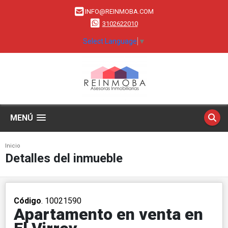
INFO@REINMOBA.COM
3102622010
Select Language
▼
MENÚ
Inicio
Detalles del inmueble
Código
. 10021590
Apartamento en venta en