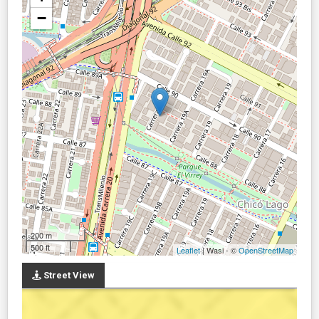
−
200 m
500 ft
Leaflet
| Wasi - ©
OpenStreetMap
Street View