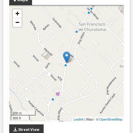
+
−
200 m
500 ft
Leaflet
| Wasi - ©
OpenStreetMap
Street View