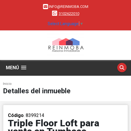
INFO@REINMOBA.COM
3102622010
Select Language
▼
MENÚ
Inicio
Detalles del inmueble
Código
. 8399214
Triple Floor Loft para