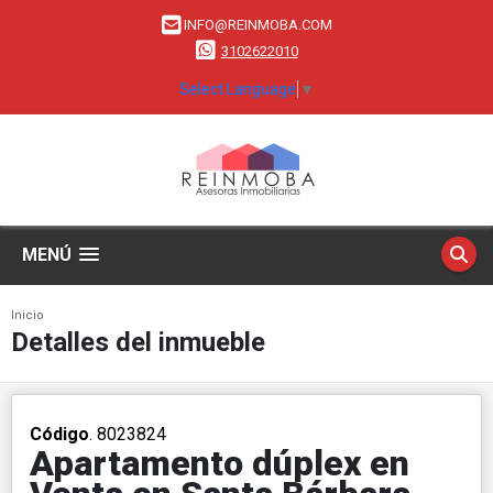
INFO@REINMOBA.COM
3102622010
Select Language
▼
MENÚ
Inicio
Detalles del inmueble
Código
. 8023824
Apartamento dúplex en