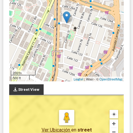
200 m
500 ft
Leaflet
| Wasi - ©
OpenStreetMap
Street View
Ver Ubicación
en
street