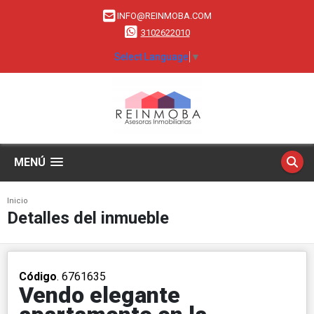
INFO@REINMOBA.COM
3102622010
Select Language
▼
MENÚ
Inicio
Detalles del inmueble
Código
. 6761635
Vendo elegante