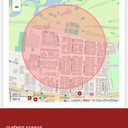
−
200 m
500 ft
Leaflet
| Wasi - ©
OpenStreetMap