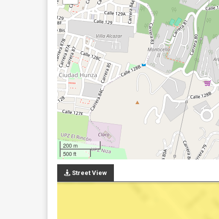
200 m
500 ft
Street View