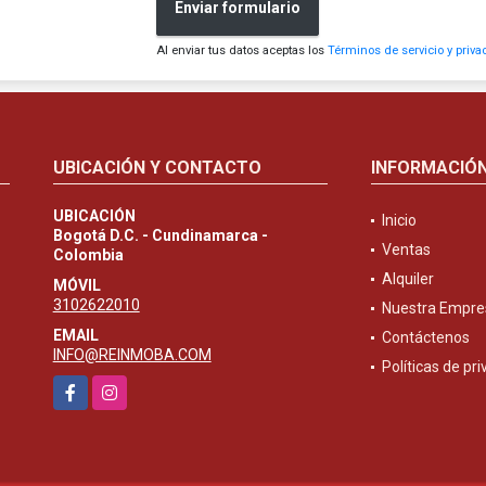
Enviar formulario
Al enviar tus datos aceptas los
Términos de servicio y priva
UBICACIÓN Y CONTACTO
INFORMACIÓ
UBICACIÓN
Inicio
Bogotá D.C. - Cundinamarca -
Ventas
Colombia
Alquiler
MÓVIL
3102622010
Nuestra Empre
EMAIL
Contáctenos
INFO@REINMOBA.COM
Políticas de pr
Facebook
Instagram