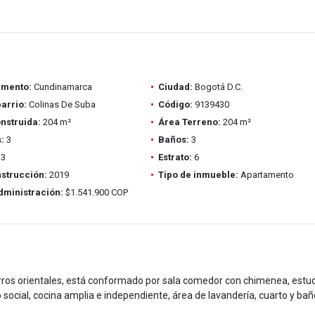
amento:
Cundinamarca
Ciudad:
Bogotá D.C.
barrio:
Colinas De Suba
Código:
9139430
nstruida:
204 m²
Área Terreno:
204 m²
:
3
Baños:
3
3
Estrato:
6
strucción:
2019
Tipo de inmueble:
Apartamento
dministración:
$1.541.900 COP
rros orientales, está conformado por sala comedor con chimenea, estud
o social, cocina amplia e independiente, área de lavandería, cuarto y ba