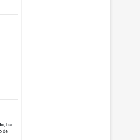
io, bar
ño de