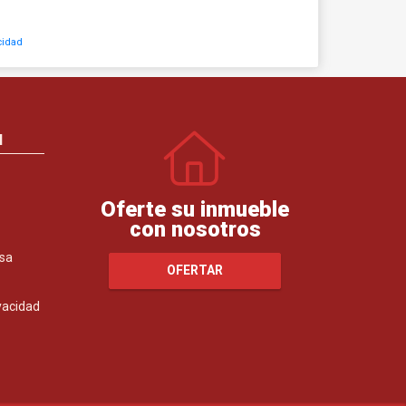
cidad
N
Oferte su inmueble
con nosotros
sa
OFERTAR
ivacidad