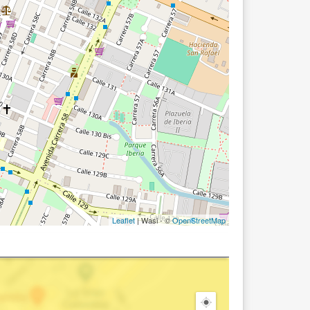
Leaflet
| Wasi - ©
OpenStreetMap