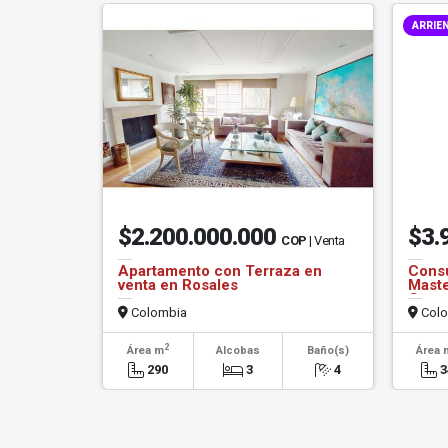
ARRIE
$2.200.000.000
$3.
COP
| Venta
Apartamento con Terraza en
Consu
venta en Rosales
Maste
Cent
Colombia
Colo
2
Área m
Alcobas
Baño(s)
Área 
290
3
4
3