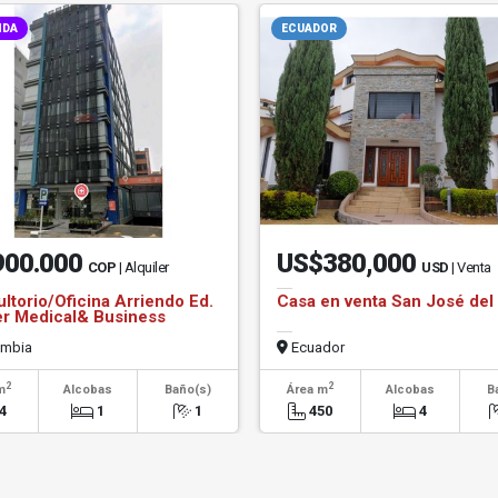
NDA
ECUADOR
900.000
US$380,000
COP
| Alquiler
USD
| Venta
ltorio/Oficina Arriendo Ed.
Casa en venta San José del 
r Medical& Business
er
mbia
Ecuador
2
2
m
Alcobas
Baño(s)
Área m
Alcobas
B
4
1
1
450
4