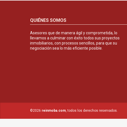
QUIÉNES SOMOS
Asesores que de manera ágil y comprometida, lo
llevamos a culminar con éxito todos sus proyectos
inmobiliarios, con procesos sencillos, para que su
negociación sea lo más eficiente posible.
©2026
reinmoba.com
, todos los derechos reservados.