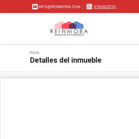
INFO@REINMOBA.COM
3102622010
Inicio
Detalles del inmueble