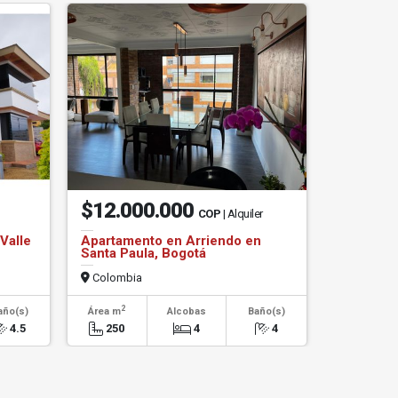
$12.000.000
COP
| Alquiler
Valle
Apartamento en Arriendo en
Santa Paula, Bogotá
Colombia
2
año(s)
Área m
Alcobas
Baño(s)
4.5
250
4
4