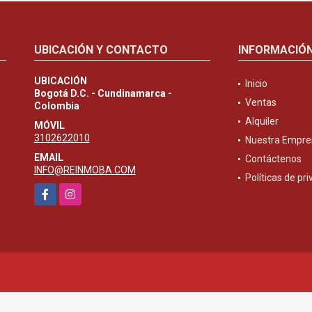
UBICACIÓN Y CONTACTO
INFORMACIÓ
UBICACIÓN
Inicio
Bogotá D.C. - Cundinamarca -
Ventas
Colombia
Alquiler
MÓVIL
3102622010
Nuestra Empre
EMAIL
Contáctenos
INFO@REINMOBA.COM
Políticas de pr
Facebook
Instagram