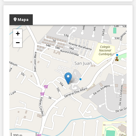
Mapa
+
−
200 m