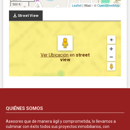
500 ft
Leaflet
| Wasi - ©
OpenStreetMap
Street View
Ver Ubicación
en
street
view
QUIÉNES SOMOS
Asesores que de manera ágil y comprometida, lo llevamos a
culminar con éxito todos sus proyectos inmobiliarios, con