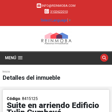
INFO@REINMOBA.COM
3102622010
Select Language
▼
MENÚ
Inicio
Detalles del inmueble
Código
. 8415125
Suite en arriendo Edificio