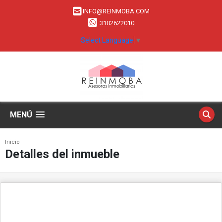
INFO@REINMOBA.COM
3102622010
Select Language
▼
MENÚ
Inicio
Detalles del inmueble