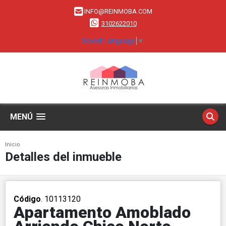
INFO@REINMOBA.COM
3102622010
Select Language
▼
MENÚ
Inicio
Detalles del inmueble
Código
. 10113120
Apartamento Amoblado