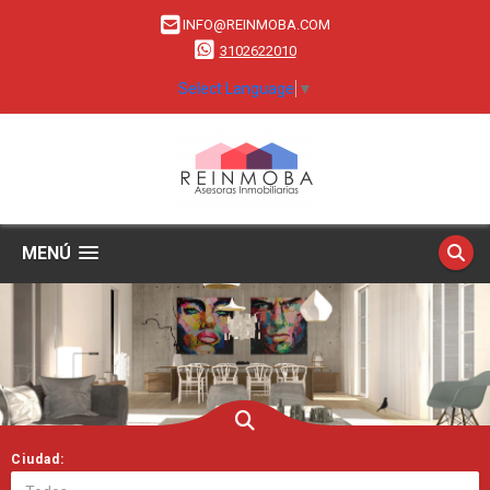
INFO@REINMOBA.COM
3102622010
Select Language
▼
MENÚ
Ciudad: