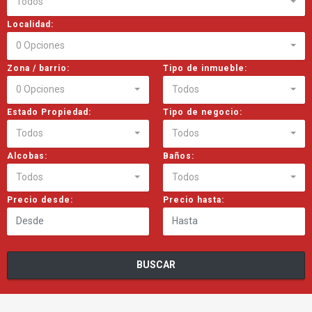
Todos
Localidad:
0 Opciones
Zona / barrio:
Tipo de inmueble:
0 Opciones
Todos
Estado Propiedad:
Tipo de negocio:
Todos
Todos
Alcobas:
Baños:
Todos
Todos
Precio desde:
Precio hasta:
BUSCAR