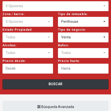
0 Opciones
Zona / barrio:
Tipo de inmueble:
0 Opciones
Penthouse
Estado Propiedad:
Tipo de negocio:
Todos
Venta
Alcobas:
Baños:
Todos
Todos
Precio desde:
Precio hasta:
BUSCAR
Búsqueda Avanzada