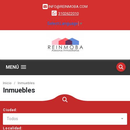
INFO@REINMOBA.COM
3102622010
Select Language
▼
MENÚ
Inicio
Inmuebles
Inmuebles
Ciudad:
Todos
Localidad: