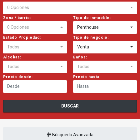
0 Opciones
Zona / barrio:
Tipo de inmueble:
0 Opciones
Penthouse
Estado Propiedad:
Tipo de negocio:
Todos
Venta
Alcobas:
Baños:
Todos
Todos
Precio desde:
Precio hasta:
BUSCAR
Búsqueda Avanzada