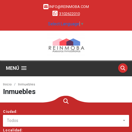
INFO@REINMOBA.COM
3102622010
Select Language
▼
MENÚ
Inicio
Inmuebles
Inmuebles
Ciudad:
Todos
Localidad: